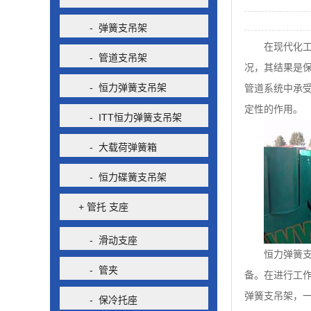
- 弹簧支吊架
在现代化
- 管道支吊架
况，其结果是
- 恒力弹簧支吊架
管道系统中承
定性的作用。
- ITT恒力弹簧支吊架
- 大载荷弹簧箱
- 恒力碟簧支吊架
+ 管托 支座
- 滑动支座
恒力弹簧
- 管夹
备。在进行工
弹簧支吊架，
- 保冷托座