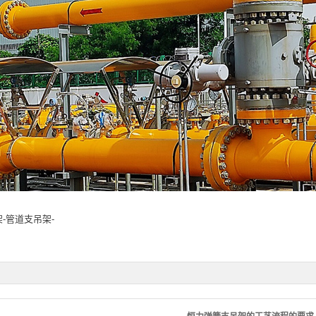
架
-
管道支吊架
-