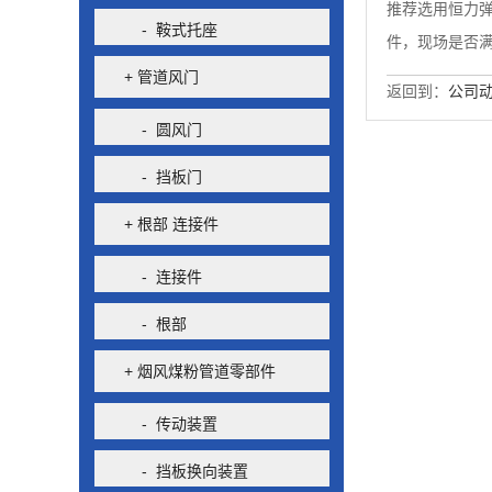
推荐选用恒力
- 鞍式托座
件，现场是否
+ 管道风门
返回到：
公司
- 圆风门
- 挡板门
+ 根部 连接件
- 连接件
- 根部
+ 烟风煤粉管道零部件
- 传动装置
- 挡板换向装置