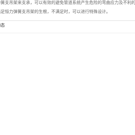
弹簧支吊架来支承，可以有效的避免管道系统产生危险的弯曲应力及不利
满足恒力弹簧支吊架的生根，不满足时，可以进行特殊设计。
动态