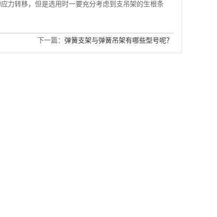
的应力转移，但是选用时一要充分考虑到支吊架的生根条
下一篇：
弹簧支架与弹簧吊架有哪些型号呢？