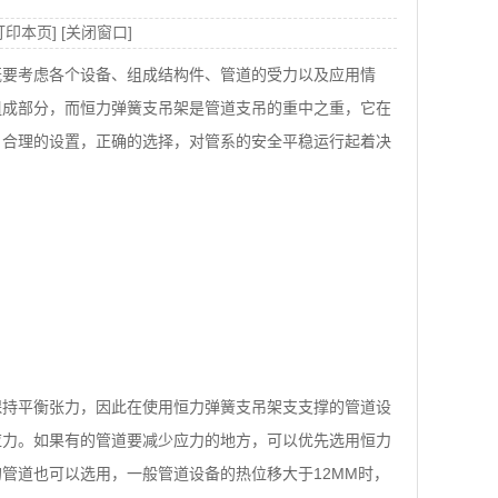
打印本页
] [
关闭窗口
]
既要考虑各个设备、组成结构件、管道的受力以及应用情
组成部分，而恒力弹簧支吊架是管道支吊的重中之重，它在
。合理的设置，正确的选择，对管系的安全平稳运行起着决
保持平衡张力，因此在使用恒力弹簧支吊架支支撑的管道设
应力。如果有的管道要减少应力的地方，可以优先选用恒力
的管道也可以选用，一般管道设备的热位移大于
12MM
时，